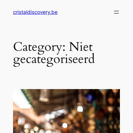
Skip
cristaldiscovery.be
to
content
Category:
Niet
gecategoriseerd